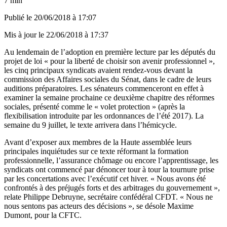
7 min
Publié le
20/06/2018 à 17:07
Mis à jour le
22/06/2018 à 17:37
Au lendemain de l’adoption en première lecture par les députés du
projet de loi « pour la liberté de choisir son avenir professionnel »
,
les cinq principaux syndicats avaient rendez-vous devant la
commission des Affaires sociales du Sénat, dans le cadre de leurs
auditions préparatoires. Les sénateurs commenceront en effet à
examiner la semaine prochaine ce deuxième chapitre des réformes
sociales, présenté comme le « volet protection » (après la
flexibilisation introduite par les ordonnances de l’été 2017). La
semaine du 9 juillet, le texte arrivera dans l’hémicycle.
Avant d’exposer aux membres de la Haute assemblée leurs
principales inquiétudes sur ce texte réformant la
formation
professionnelle
,
l’assurance chômage
ou encore
l’apprentissage
, les
syndicats ont commencé par dénoncer tour à tour la tournure prise
par les concertations avec l’exécutif cet hiver. « Nous avons été
confrontés à des préjugés forts et des arbitrages du gouvernement »,
relate Philippe Debruyne, secrétaire confédéral CFDT. « Nous ne
nous sentons pas acteurs des décisions », se désole Maxime
Dumont, pour la CFTC.