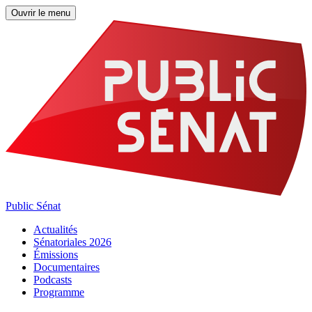
Ouvrir le menu
Public Sénat
Actualités
Sénatoriales 2026
Émissions
Documentaires
Podcasts
Programme