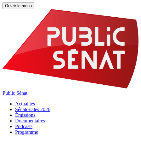
Ouvrir le menu
Public Sénat
Actualités
Sénatoriales 2026
Émissions
Documentaires
Podcasts
Programme