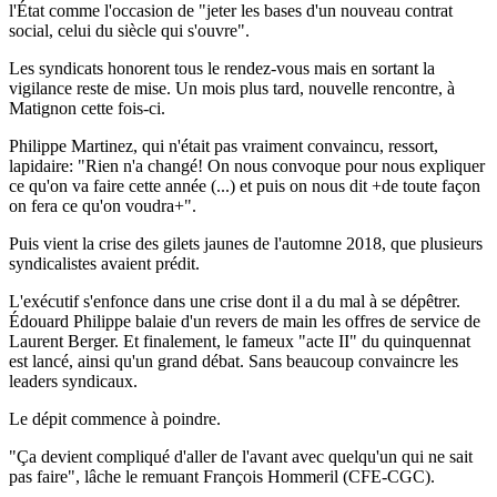
l'État comme l'occasion de "jeter les bases d'un nouveau contrat
social, celui du siècle qui s'ouvre".
Les syndicats honorent tous le rendez-vous mais en sortant la
vigilance reste de mise. Un mois plus tard, nouvelle rencontre, à
Matignon cette fois-ci.
Philippe Martinez, qui n'était pas vraiment convaincu, ressort,
lapidaire: "Rien n'a changé! On nous convoque pour nous expliquer
ce qu'on va faire cette année (...) et puis on nous dit +de toute façon
on fera ce qu'on voudra+".
Puis vient la crise des gilets jaunes de l'automne 2018, que plusieurs
syndicalistes avaient prédit.
L'exécutif s'enfonce dans une crise dont il a du mal à se dépêtrer.
Édouard Philippe balaie d'un revers de main les offres de service de
Laurent Berger. Et finalement, le fameux "acte II" du quinquennat
est lancé, ainsi qu'un grand débat. Sans beaucoup convaincre les
leaders syndicaux.
Le dépit commence à poindre.
"Ça devient compliqué d'aller de l'avant avec quelqu'un qui ne sait
pas faire", lâche le remuant François Hommeril (CFE-CGC).