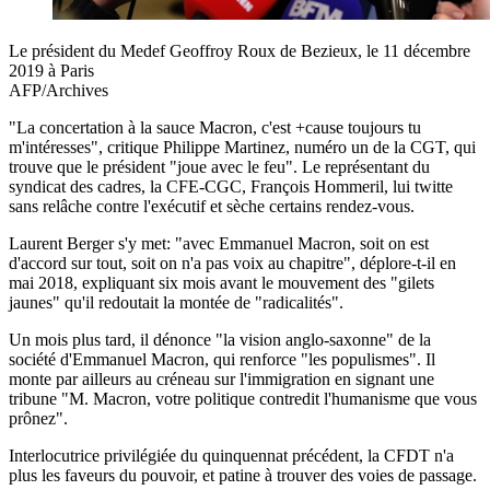
Le président du Medef Geoffroy Roux de Bezieux, le 11 décembre
2019 à Paris
AFP/Archives
"La concertation à la sauce Macron, c'est +cause toujours tu
m'intéresses", critique Philippe Martinez, numéro un de la CGT, qui
trouve que le président "joue avec le feu". Le représentant du
syndicat des cadres, la CFE-CGC, François Hommeril, lui twitte
sans relâche contre l'exécutif et sèche certains rendez-vous.
Laurent Berger s'y met: "avec Emmanuel Macron, soit on est
d'accord sur tout, soit on n'a pas voix au chapitre", déplore-t-il en
mai 2018, expliquant six mois avant le mouvement des "gilets
jaunes" qu'il redoutait la montée de "radicalités".
Un mois plus tard, il dénonce "la vision anglo-saxonne" de la
société d'Emmanuel Macron, qui renforce "les populismes". Il
monte par ailleurs au créneau sur l'immigration en signant une
tribune "M. Macron, votre politique contredit l'humanisme que vous
prônez".
Interlocutrice privilégiée du quinquennat précédent, la CFDT n'a
plus les faveurs du pouvoir, et patine à trouver des voies de passage.