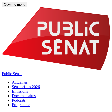
Ouvrir le menu
Public Sénat
Actualités
Sénatoriales 2026
Émissions
Documentaires
Podcasts
Programme