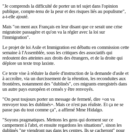
"Je comprends la difficulté de porter un tel sujet dans l'opinion
publique, compte-tenu de la peur et des risques liés au populisme",
a-t-elle ajouté.
Mais "on ment aux Français en leur disant que ce serait une crise
migratoire passagère et qu'on va la régler avec la loi sur
l'immigration".
Le projet de loi Asile et Immigration est débattu en commission cette
semaine à l'Assemblée, sous les critiques des associatifs qui
redoutent des atteintes aux droits des étrangers, et de la droite qui
déplore un texte trop laxiste.
Ce texte vise à réduire la durée d'instruction de la demande d'asile et
à accroître, via un durcissement de la rétention, les reconduites aux
frontières, notamment des "dublinés", ces migrants enregistrés dans
un autre pays européen et censés y être renvoyés.
"On peut toujours porter un message de fermeté, dire +on va
renvoyer tous les dublinés+. Mais ce n'est pas réaliste. Et ça ne se
passe pas du tout comme ça", a affirmé Mme Hidalgo.
"Soyons pragmatiques. Mettons les gens qui dorment sur ce
campement à l'abri, et ensuite regardons les situations", sinon les
dublinés "ne viendront pas dans les centres. Ils se cacheront" pour