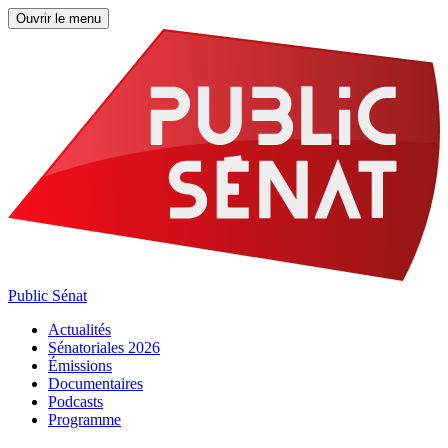
Ouvrir le menu
Public Sénat
Actualités
Sénatoriales 2026
Émissions
Documentaires
Podcasts
Programme