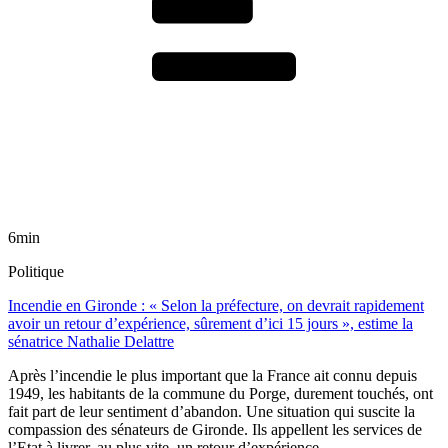
6min
Politique
Incendie en Gironde : « Selon la préfecture, on devrait rapidement
avoir un retour d’expérience, sûrement d’ici 15 jours », estime la
sénatrice Nathalie Delattre
Après l’incendie le plus important que la France ait connu depuis
1949, les habitants de la commune du Porge, durement touchés, ont
fait part de leur sentiment d’abandon. Une situation qui suscite la
compassion des sénateurs de Gironde. Ils appellent les services de
l’Etat à livrer, au plus vite, un retour d’expérience.