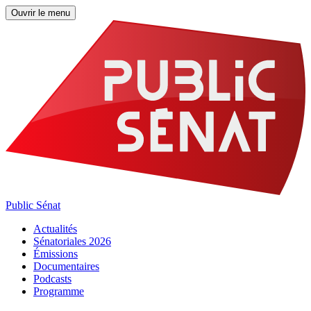
Ouvrir le menu
Public Sénat
Actualités
Sénatoriales 2026
Émissions
Documentaires
Podcasts
Programme