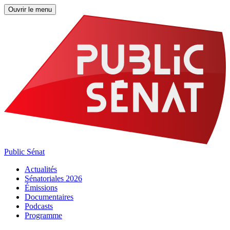
Ouvrir le menu
Public Sénat
Actualités
Sénatoriales 2026
Émissions
Documentaires
Podcasts
Programme