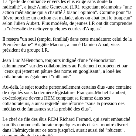
La "perte de confiance envers les élus exige sans doute la
radicalité", a jugé Annie Genevard (LR), regrettant néanmoins "une
action médiatique qui a chauffé à blanc l'opinion". Comme pour "la
fièvre porcine: un cochon est malade, alors on abat tout le troupeau",
selon Julien Aubert. Plus modérés, de jeunes LR ont dit comprendre
la "nécessité de nettoyer quelques écuries d'Augias".
Il restera "un seul (emploi familial) dans cette mandature: celui de la
Première dame" Brigitte Macron, a lancé Damien Abad, vice-
président du groupe LR.
Jean-Luc Mélenchon, toujours indigné d'une "dénonciation
calomnieuse" sur des collaborateurs au Parlement européen et par
"ceux qui jettent en pâture des noms en googlisant", a loué les
collaborateurs également "militants".
Au-delà, le sujet touche personnellement certains élus -une centaine
de députés sous la dernière législature. François-Michel Lambert,
ex-écologiste devenu REM comptant sa femme dans ses
collaborateurs, a ainsi regretté une réforme "sous la pression des
médias et de fantasmes sur la probité des élus".
Le chef de file des élus REM Richard Ferrand, qui avait embauché
son fils comme collaborateur quelques mois et s'est montré discret
dans l'hémicycle sur ce texte jusqu'ici, aurait aussi été "réticent",
selon un élu de la majorité.