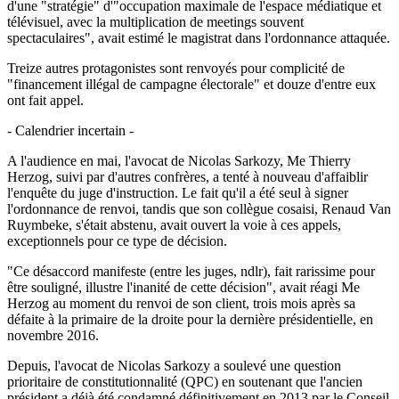
d'une "stratégie" d'"occupation maximale de l'espace médiatique et
télévisuel, avec la multiplication de meetings souvent
spectaculaires", avait estimé le magistrat dans l'ordonnance attaquée.
Treize autres protagonistes sont renvoyés pour complicité de
"financement illégal de campagne électorale" et douze d'entre eux
ont fait appel.
- Calendrier incertain -
A l'audience en mai, l'avocat de Nicolas Sarkozy, Me Thierry
Herzog, suivi par d'autres confrères, a tenté à nouveau d'affaiblir
l'enquête du juge d'instruction. Le fait qu'il a été seul à signer
l'ordonnance de renvoi, tandis que son collègue cosaisi, Renaud Van
Ruymbeke, s'était abstenu, avait ouvert la voie à ces appels,
exceptionnels pour ce type de décision.
"Ce désaccord manifeste (entre les juges, ndlr), fait rarissime pour
être souligné, illustre l'inanité de cette décision", avait réagi Me
Herzog au moment du renvoi de son client, trois mois après sa
défaite à la primaire de la droite pour la dernière présidentielle, en
novembre 2016.
Depuis, l'avocat de Nicolas Sarkozy a soulevé une question
prioritaire de constitutionnalité (QPC) en soutenant que l'ancien
président a déjà été condamné définitivement en 2013 par le Conseil