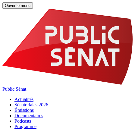
Ouvrir le menu
Public Sénat
Actualités
Sénatoriales 2026
Émissions
Documentaires
Podcasts
Programme