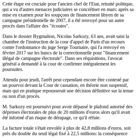
Cette étape est cruciale pour l'ancien chef de l'Etat, retraité politique,
qui a vu d'autres menaces judiciaires se concrétiser en mars: après sa
mise en examen pour les soupçons de financement libyen de sa
campagne présidentielle de 2007, il a été renvoyé pour un autre
procès dans l'affaire des "écoutes".
Dans le dossier Bygmalion, Nicolas Sarkozy, 63 ans, avait saisi la
chambre de l'instruction de la cour d'appel de Paris d'un recours
contre l'ordonnance du juge Serge Tournaire, qui l'a renvoyé en
février 2017 sur les bancs de la correctionnelle pour "financement
illégal de campagne électorale". Dans ses réquisitions, l'avocat
général a demandé à la cour de confirmer intégralement les
poursuites.
Attendu pour jeudi, l'arrêt peut cependant encore être contesté par
un pourvoi devant la Cour de cassation, en théorie non suspensif,
mais qui en pratique repousserait une décision définitive sur la tenue
ou non d'un procès.
M. Sarkozy est poursuivi pour avoir dépassé le plafond autorisé des
dépenses électorales de plus de 20 millions d'euros alors qu'il avait
été informé d'un risque de dérapage, ce qu'il réfute.
La facture totale s'était envolée à plus de 42,8 millions d'euros, soit
près du double du seuil légal fixé à 22,5 millions: la conséquence