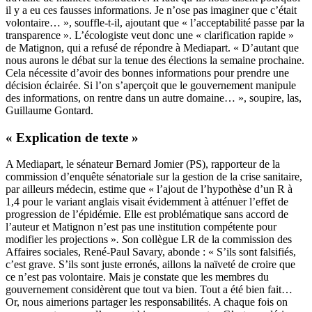
il y a eu ces fausses informations. Je n’ose pas imaginer que c’était
volontaire… », souffle-t-il, ajoutant que « l’acceptabilité passe par la
transparence ». L’écologiste veut donc une « clarification rapide »
de Matignon, qui a refusé de répondre à Mediapart. « D’autant que
nous aurons le débat sur la tenue des élections la semaine prochaine.
Cela nécessite d’avoir des bonnes informations pour prendre une
décision éclairée. Si l’on s’aperçoit que le gouvernement manipule
des informations, on rentre dans un autre domaine… », soupire, las,
Guillaume Gontard.
« Explication de texte »
A Mediapart, le sénateur Bernard Jomier (PS), rapporteur de la
commission d’enquête sénatoriale sur la gestion de la crise sanitaire,
par ailleurs médecin, estime que « l’ajout de l’hypothèse d’un R à
1,4 pour le variant anglais visait évidemment à atténuer l’effet de
progression de l’épidémie. Elle est problématique sans accord de
l’auteur et Matignon n’est pas une institution compétente pour
modifier les projections »
. S
on collègue LR de la commission des
Affaires sociales, René-Paul Savary, abonde : « S’ils sont falsifiés,
c’est grave. S’ils sont juste erronés, aillons la naïveté de croire que
ce n’est pas volontaire. Mais je constate que les membres du
gouvernement considèrent que tout va bien. Tout a été bien fait…
Or, nous aimerions partager les responsabilités. A chaque fois on