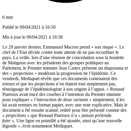
6 min
Publié le
09/04/2021 à 16:50
Mis à jour le
09/04/2021 à 16:58
Le 29 janvier dernier, Emmanuel Macron prend « son risque ». Le
chef de l’Etat décide contre toute attente de ne pas reconfiner le
pays. La veille,
lors d’une réunion de concertation sous la houlette
de Matignon avec les présidents des groupes politiques
au
Parlement, le Premier ministre Jean Castex présente un diaporama et
des « projections » modérant la progression de l’épidémie. Ce
vendredi,
Mediapart
révèle que ces documents contenaient des
erreurs et que les projections n’en étaient tout simplement pas,
témoignage de l’épidémiologiste à son origine à l’appui. « Renaud
Piarroux avait tracé des courbes à l’intention du Premier ministre
pour expliquer
« l’interaction de deux variants »
simplement, il les
lui avait remises en format papier, avec une note explicative. Mais le
document a été ensuite scanné, retitré pour être présenté comme des
« projections »
que Renaud Piarroux n’a
« jamais prétendu
faire »
.
Une ligne en pointillé a été ajoutée, ainsi qu’une nouvelle
légende », écrit notamment Mediapart.