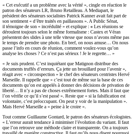
« Cet exécutif a un problème avec la vérité », cingle en réaction le
patron des sénateurs LR, Bruno Retailleau. A Mediapart, le
président des sénateurs socialistes Patrick Kanner avait fait part de
son sentiment «
d’être traités en paillassons ». A Public Sénat,
il témoigne de son « incrédulité » et explique :
«
Les
réunions se
déroulent toujours selon le même formalisme : Castex et Véran
présentent des slides à une telle vitesse que nous n’avons même pas
le temps de prendre une photo. En bref, on nous amuse… On nous
passe l’info en cours de réunion, comment voulez-vous qu’on
analyse les choses ? Ce n’est pas sérieux ! Je le regrette… »
« Je suis prudent. C’est inquiétant que Matignon distribue des
documents truffés d’erreurs. Ça jette un brouillard pour l’avenir »,
réagit avec « circonspection » le chef des sénateurs centristes Hervé
Marseille. Il rappelle que « c’est tout de même sur la base de ces
documents qu’on est appelés à donner des décisions de privation de
liberté… Il n’y a pas de choses extrêmement fortes. Mais il faut que
l’on vérifie ce qu’il s’est passé ». Reste que « si la falsification est
volontaire, c’est préoccupant. On peut y voir de la manipulation ».
Mais Hervé Marseille a « peine à le croire ».
Tout comme Guillaume Gontard, le patron des sénateurs écologistes.
« L’erreur aurait tendance à minimiser l’évolution du variant. Il faut
que l’on retrouve une méthode claire et transparente. On a toujours
travaillé de manière constructive. Il faut qu’ils nous disent pourquoi