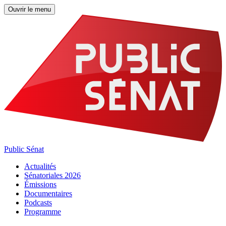
Ouvrir le menu
Public Sénat
Actualités
Sénatoriales 2026
Émissions
Documentaires
Podcasts
Programme