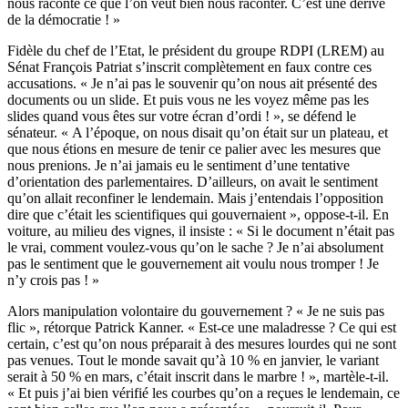
nous raconte ce que l’on veut bien nous raconter. C’est une dérive
de la démocratie ! »
Fidèle du chef de l’Etat, le président du groupe RDPI (LREM) au
Sénat François Patriat s’inscrit complètement en faux contre ces
accusations. « Je n’ai pas le souvenir qu’on nous ait présenté des
documents ou un slide. Et puis vous ne les voyez même pas les
slides quand vous êtes sur votre écran d’ordi ! », se défend le
sénateur. « A l’époque, on nous disait qu’on était sur un plateau, et
que nous étions en mesure de tenir ce palier avec les mesures que
nous prenions. Je n’ai jamais eu le sentiment d’une tentative
d’orientation des parlementaires. D’ailleurs, on avait le sentiment
qu’on allait reconfiner le lendemain. Mais j’entendais l’opposition
dire que c’était les scientifiques qui gouvernaient », oppose-t-il. En
voiture, au milieu des vignes, il insiste : « Si le document n’était pas
le vrai, comment voulez-vous qu’on le sache ? Je n’ai absolument
pas le sentiment que le gouvernement ait voulu nous tromper ! Je
n’y crois pas ! »
Alors manipulation volontaire du gouvernement ? « Je ne suis pas
flic », rétorque Patrick Kanner. « Est-ce une maladresse ? Ce qui est
certain, c’est qu’on nous préparait à des mesures lourdes qui ne sont
pas venues. Tout le monde savait qu’à 10 % en janvier, le variant
serait à 50 % en mars, c’était inscrit dans le marbre ! », martèle-t-il.
« Et puis j’ai bien vérifié les courbes qu’on a reçues le lendemain, ce