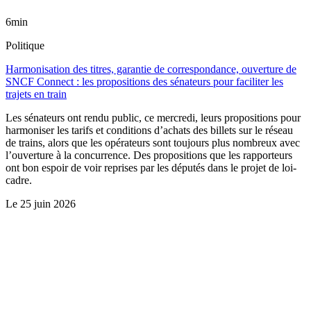
6min
Politique
Harmonisation des titres, garantie de correspondance, ouverture de
SNCF Connect : les propositions des sénateurs pour faciliter les
trajets en train
Les sénateurs ont rendu public, ce mercredi, leurs propositions pour
harmoniser les tarifs et conditions d’achats des billets sur le réseau
de trains, alors que les opérateurs sont toujours plus nombreux avec
l’ouverture à la concurrence. Des propositions que les rapporteurs
ont bon espoir de voir reprises par les députés dans le projet de loi-
cadre.
Le
25 juin 2026