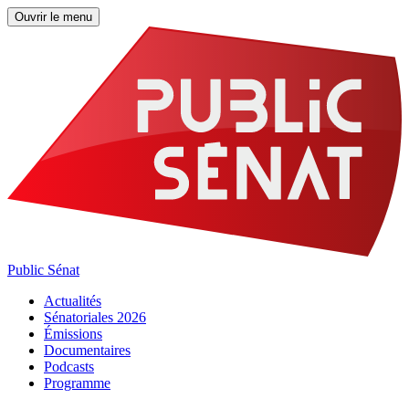
Ouvrir le menu
Public Sénat
Actualités
Sénatoriales 2026
Émissions
Documentaires
Podcasts
Programme