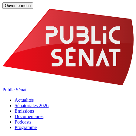
Ouvrir le menu
Public Sénat
Actualités
Sénatoriales 2026
Émissions
Documentaires
Podcasts
Programme