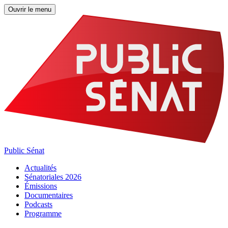
Ouvrir le menu
Public Sénat
Actualités
Sénatoriales 2026
Émissions
Documentaires
Podcasts
Programme