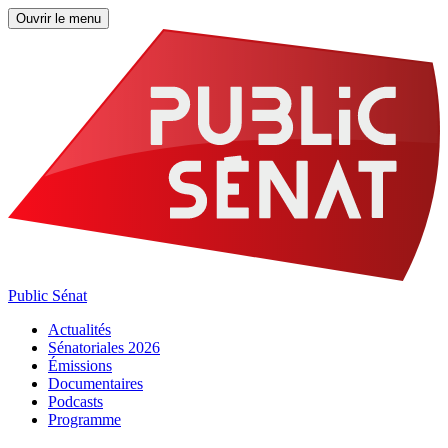
Ouvrir le menu
Public Sénat
Actualités
Sénatoriales 2026
Émissions
Documentaires
Podcasts
Programme