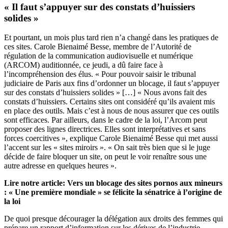
« Il faut s’appuyer sur des constats d’huissiers
solides »
Et pourtant, un mois plus tard rien n’a changé dans les pratiques de
ces sites. Carole Bienaimé Besse, membre de l’Autorité de
régulation de la communication audiovisuelle et numérique
(ARCOM) auditionnée, ce jeudi, a dû faire face à
l’incompréhension des élus. « Pour pouvoir saisir le tribunal
judiciaire de Paris aux fins d’ordonner un blocage, il faut s’appuyer
sur des constats d’huissiers solides » […] « Nous avons fait des
constats d’huissiers. Certains sites ont considéré qu’ils avaient mis
en place des outils. Mais c’est à nous de nous assurer que ces outils
sont efficaces. Par ailleurs, dans le cadre de la loi, l’Arcom peut
proposer des lignes directrices. Elles sont interprétatives et sans
forces coercitives », explique Carole Bienaimé Besse qui met aussi
l’accent sur les « sites miroirs ». « On sait très bien que si le juge
décide de faire bloquer un site, on peut le voir renaître sous une
autre adresse en quelques heures ».
Lire notre article:
Vers un blocage des sites pornos aux mineurs
: « Une première mondiale » se félicite la sénatrice à l’origine de
la loi
De quoi presque décourager la délégation aux droits des femmes qui
prépare un rapport d’information sur les dérives de l’industrie