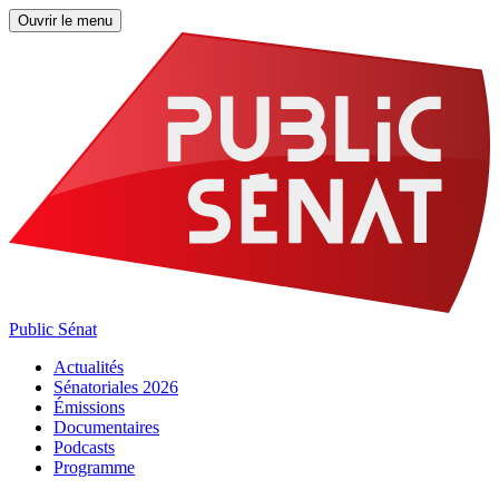
Ouvrir le menu
Public Sénat
Actualités
Sénatoriales 2026
Émissions
Documentaires
Podcasts
Programme