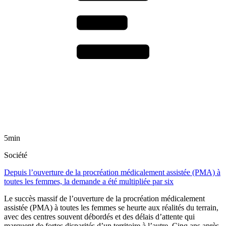
5min
Société
Depuis l’ouverture de la procréation médicalement assistée (PMA) à
toutes les femmes, la demande a été multipliée par six
Le succès massif de l’ouverture de la procréation médicalement
assistée (PMA) à toutes les femmes se heurte aux réalités du terrain,
avec des centres souvent débordés et des délais d’attente qui
marquent de fortes disparités d’un territoire à l’autre. Cinq ans après