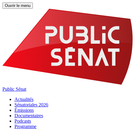
Ouvrir le menu
Public Sénat
Actualités
Sénatoriales 2026
Émissions
Documentaires
Podcasts
Programme