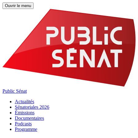
Ouvrir le menu
Public Sénat
Actualités
Sénatoriales 2026
Émissions
Documentaires
Podcasts
Programme