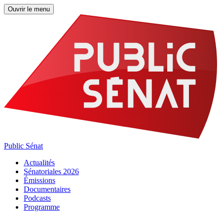
Ouvrir le menu
Public Sénat
Actualités
Sénatoriales 2026
Émissions
Documentaires
Podcasts
Programme