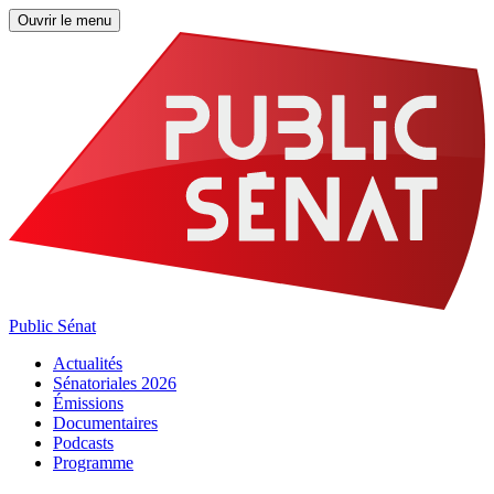
Ouvrir le menu
Public Sénat
Actualités
Sénatoriales 2026
Émissions
Documentaires
Podcasts
Programme