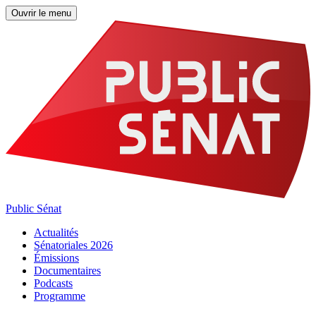
Ouvrir le menu
Public Sénat
Actualités
Sénatoriales 2026
Émissions
Documentaires
Podcasts
Programme