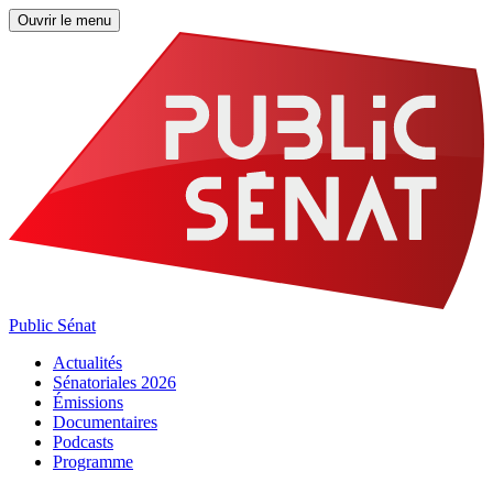
Ouvrir le menu
Public Sénat
Actualités
Sénatoriales 2026
Émissions
Documentaires
Podcasts
Programme