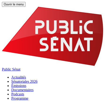
Ouvrir le menu
Public Sénat
Actualités
Sénatoriales 2026
Émissions
Documentaires
Podcasts
Programme