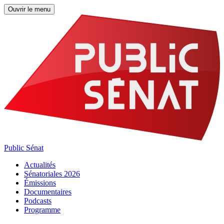
Ouvrir le menu
Public Sénat
Actualités
Sénatoriales 2026
Émissions
Documentaires
Podcasts
Programme