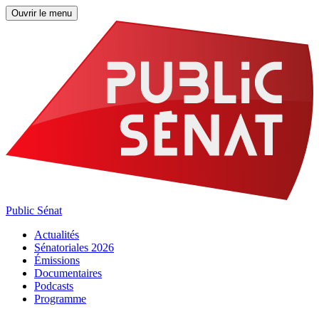
Ouvrir le menu
Public Sénat
Actualités
Sénatoriales 2026
Émissions
Documentaires
Podcasts
Programme