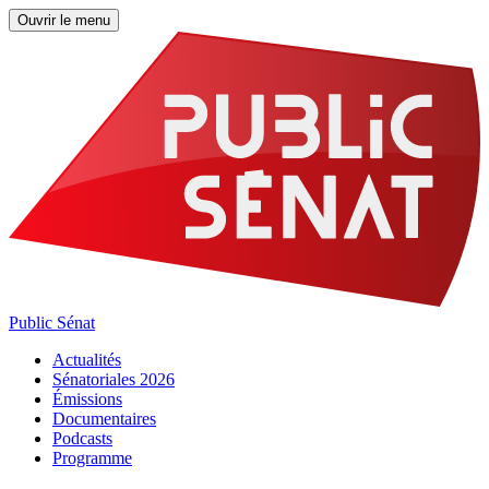
Ouvrir le menu
Public Sénat
Actualités
Sénatoriales 2026
Émissions
Documentaires
Podcasts
Programme