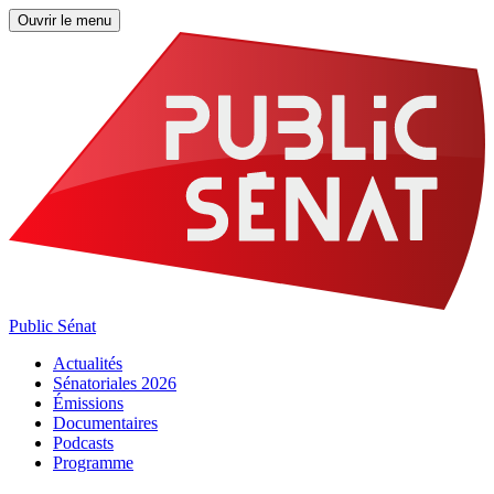
Ouvrir le menu
Public Sénat
Actualités
Sénatoriales 2026
Émissions
Documentaires
Podcasts
Programme