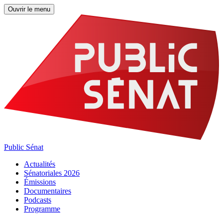
Ouvrir le menu
Public Sénat
Actualités
Sénatoriales 2026
Émissions
Documentaires
Podcasts
Programme