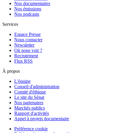
Nos documentaires
Nos émissions
Nos podcasts
Services
Espace Presse
Nous contacter
Newsletter
Où nous voir ?
Recrutement
Flux RSS
À propos
L'équipe
Conseil d'administration
Comité d'éthique
Le site du Sénat
Nos partenaires
Marchés publics
Rapport d'activités
Appel à projets documentaire
Préférence cookie