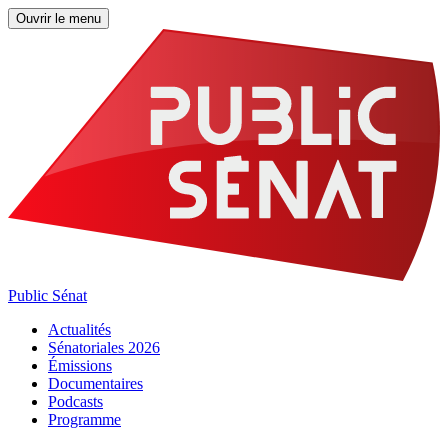
Ouvrir le menu
Public Sénat
Actualités
Sénatoriales 2026
Émissions
Documentaires
Podcasts
Programme