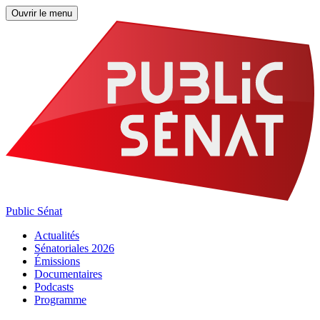
Ouvrir le menu
Public Sénat
Actualités
Sénatoriales 2026
Émissions
Documentaires
Podcasts
Programme