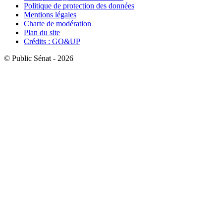
Politique de protection des données
Mentions légales
Charte de modération
Plan du site
Crédits : GO&UP
© Public Sénat - 2026