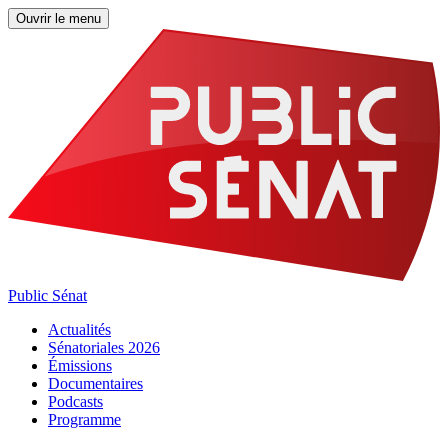
Ouvrir le menu
Public Sénat
Actualités
Sénatoriales 2026
Émissions
Documentaires
Podcasts
Programme