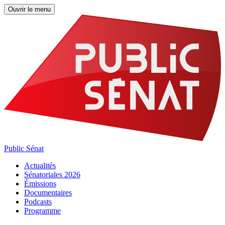
Ouvrir le menu
Public Sénat
Actualités
Sénatoriales 2026
Émissions
Documentaires
Podcasts
Programme