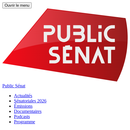
Ouvrir le menu
Public Sénat
Actualités
Sénatoriales 2026
Émissions
Documentaires
Podcasts
Programme