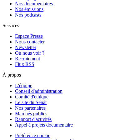
Nos documentaires
Nos émissions
Nos podcasts
Services
Espace Presse
Nous contacter
Newsletter
Où nous voir ?
Recrutement
Flux RSS
À propos
L'équipe
Conseil d'administration
Comité d'éthique
Le site du Sénat
Nos partenaires
Marchés publics
Rapport d'activités
Appel à projets documentaire
Préférence cookie