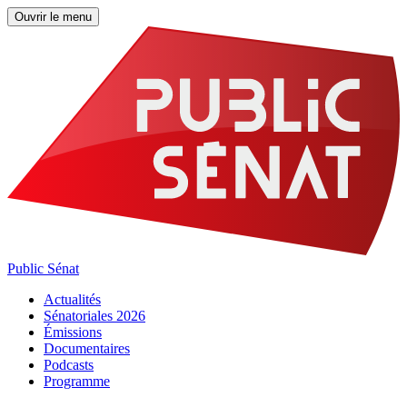
Ouvrir le menu
Public Sénat
Actualités
Sénatoriales 2026
Émissions
Documentaires
Podcasts
Programme