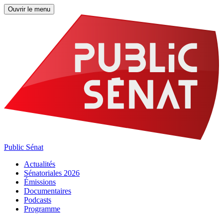
Ouvrir le menu
Public Sénat
Actualités
Sénatoriales 2026
Émissions
Documentaires
Podcasts
Programme