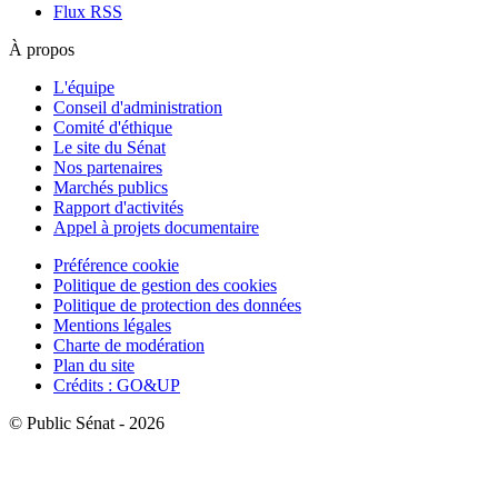
Flux RSS
À propos
L'équipe
Conseil d'administration
Comité d'éthique
Le site du Sénat
Nos partenaires
Marchés publics
Rapport d'activités
Appel à projets documentaire
Préférence cookie
Politique de gestion des cookies
Politique de protection des données
Mentions légales
Charte de modération
Plan du site
Crédits : GO&UP
© Public Sénat - 2026