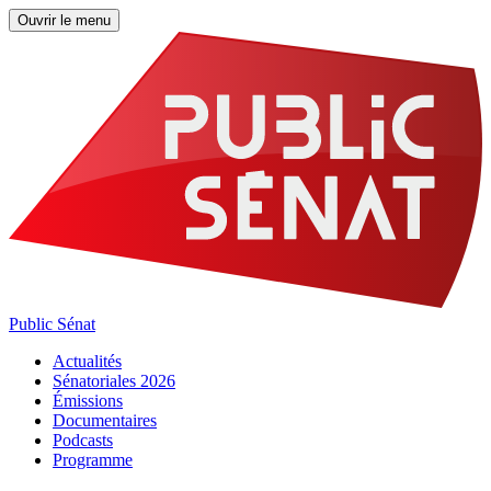
Ouvrir le menu
Public Sénat
Actualités
Sénatoriales 2026
Émissions
Documentaires
Podcasts
Programme