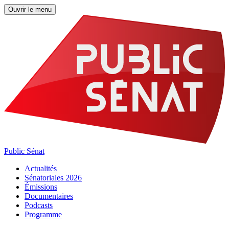
Ouvrir le menu
Public Sénat
Actualités
Sénatoriales 2026
Émissions
Documentaires
Podcasts
Programme