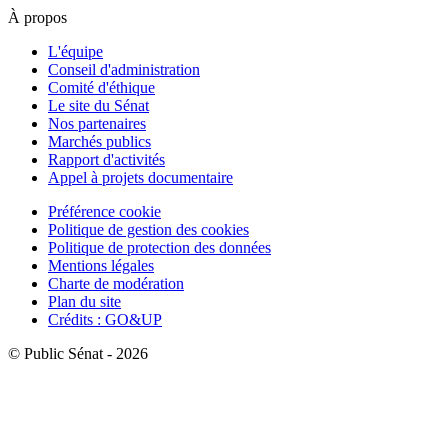
À propos
L'équipe
Conseil d'administration
Comité d'éthique
Le site du Sénat
Nos partenaires
Marchés publics
Rapport d'activités
Appel à projets documentaire
Préférence cookie
Politique de gestion des cookies
Politique de protection des données
Mentions légales
Charte de modération
Plan du site
Crédits : GO&UP
© Public Sénat - 2026