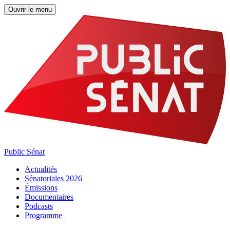
Ouvrir le menu
Public Sénat
Actualités
Sénatoriales 2026
Émissions
Documentaires
Podcasts
Programme