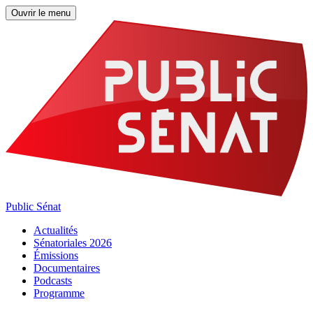
Ouvrir le menu
Public Sénat
Actualités
Sénatoriales 2026
Émissions
Documentaires
Podcasts
Programme