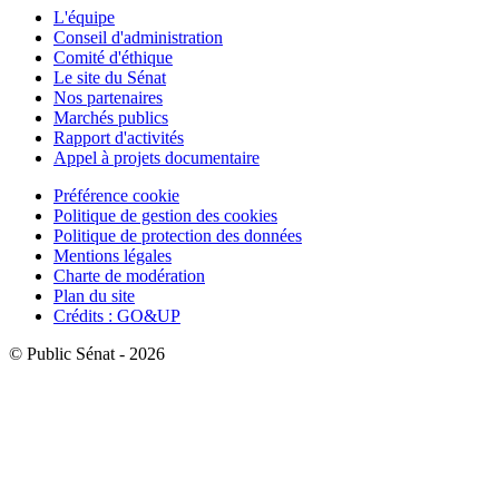
L'équipe
Conseil d'administration
Comité d'éthique
Le site du Sénat
Nos partenaires
Marchés publics
Rapport d'activités
Appel à projets documentaire
Préférence cookie
Politique de gestion des cookies
Politique de protection des données
Mentions légales
Charte de modération
Plan du site
Crédits : GO&UP
© Public Sénat - 2026