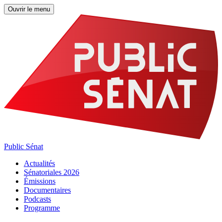
Ouvrir le menu
Public Sénat
Actualités
Sénatoriales 2026
Émissions
Documentaires
Podcasts
Programme