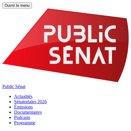
Ouvrir le menu
Public Sénat
Actualités
Sénatoriales 2026
Émissions
Documentaires
Podcasts
Programme