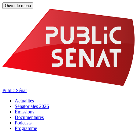
Ouvrir le menu
Public Sénat
Actualités
Sénatoriales 2026
Émissions
Documentaires
Podcasts
Programme