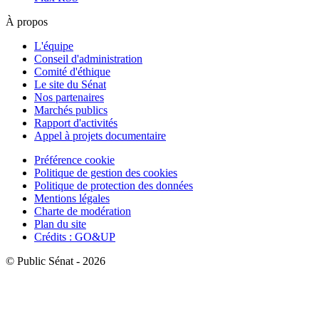
À propos
L'équipe
Conseil d'administration
Comité d'éthique
Le site du Sénat
Nos partenaires
Marchés publics
Rapport d'activités
Appel à projets documentaire
Préférence cookie
Politique de gestion des cookies
Politique de protection des données
Mentions légales
Charte de modération
Plan du site
Crédits : GO&UP
© Public Sénat - 2026