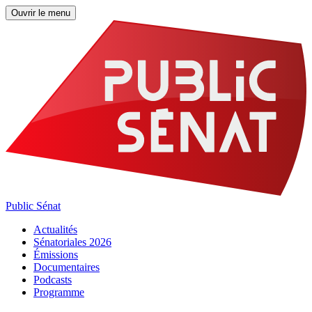
Ouvrir le menu
Public Sénat
Actualités
Sénatoriales 2026
Émissions
Documentaires
Podcasts
Programme