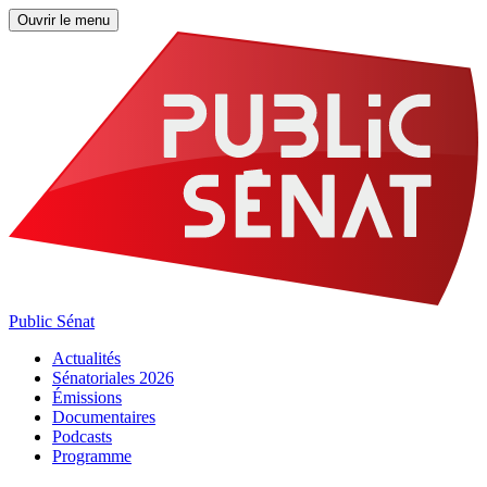
Ouvrir le menu
Public Sénat
Actualités
Sénatoriales 2026
Émissions
Documentaires
Podcasts
Programme