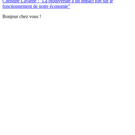
Christine Lavarde : "La biodiversité a un impact fort sur le
fonctionnement de notre économie"
Bonjour chez vous !