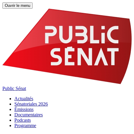
Ouvrir le menu
Public Sénat
Actualités
Sénatoriales 2026
Émissions
Documentaires
Podcasts
Programme