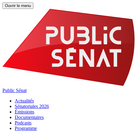
Ouvrir le menu
Public Sénat
Actualités
Sénatoriales 2026
Émissions
Documentaires
Podcasts
Programme