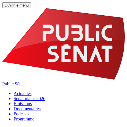
Ouvrir le menu
Public Sénat
Actualités
Sénatoriales 2026
Émissions
Documentaires
Podcasts
Programme