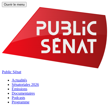
Ouvrir le menu
Public Sénat
Actualités
Sénatoriales 2026
Émissions
Documentaires
Podcasts
Programme