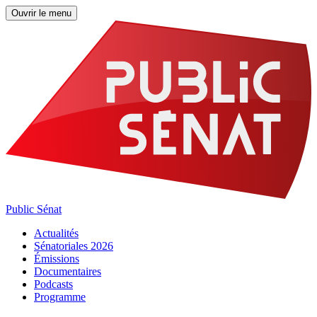
Ouvrir le menu
Public Sénat
Actualités
Sénatoriales 2026
Émissions
Documentaires
Podcasts
Programme