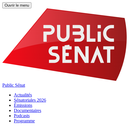
Ouvrir le menu
Public Sénat
Actualités
Sénatoriales 2026
Émissions
Documentaires
Podcasts
Programme