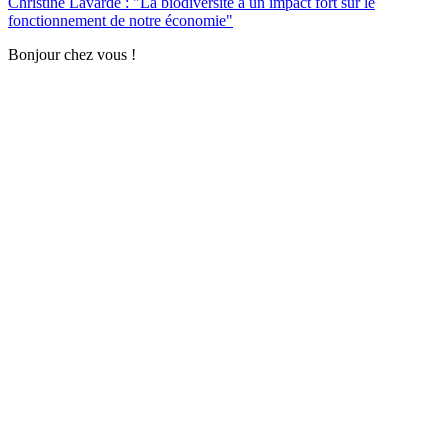
Christine Lavarde : "La biodiversité a un impact fort sur le
fonctionnement de notre économie"
Bonjour chez vous !