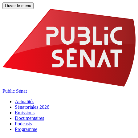
Ouvrir le menu
Public Sénat
Actualités
Sénatoriales 2026
Émissions
Documentaires
Podcasts
Programme