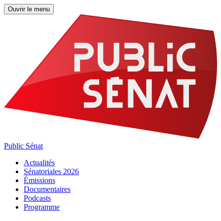
Ouvrir le menu
Public Sénat
Actualités
Sénatoriales 2026
Émissions
Documentaires
Podcasts
Programme