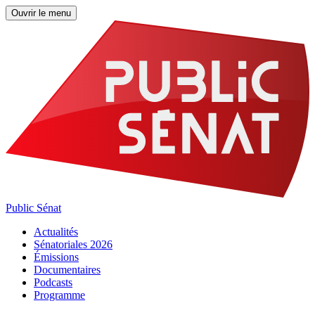
Ouvrir le menu
Public Sénat
Actualités
Sénatoriales 2026
Émissions
Documentaires
Podcasts
Programme